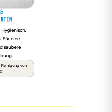
 &
ärten
 Hygienisch.
. Für eine
nd saubere
bung.
 Reinigung von