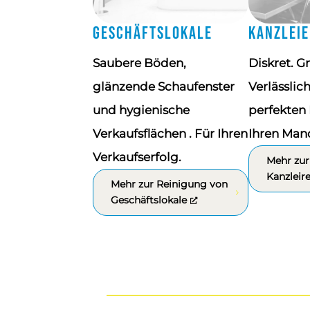
Geschäftslokale
Kanzleie
Saubere Böden,
Diskret. G
glänzende Schaufenster
Verlässlic
und hygienische
perfekten 
Verkaufsflächen . Für Ihren
Ihren Man
Verkaufserfolg.
Mehr zur
Kanzleir
Mehr zur Reinigung von
Geschäftslokale