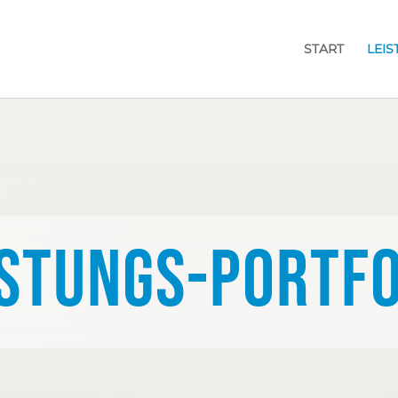
START
LEI
istungs-Portfo